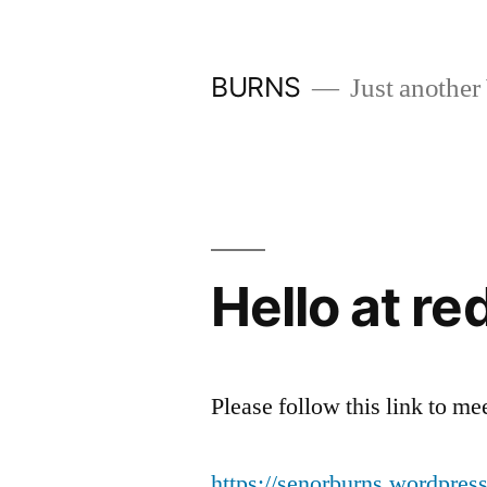
Zum
Inhalt
BURNS
Just another
springen
Hello at r
Please follow this link to m
https://senorburns.wordpres