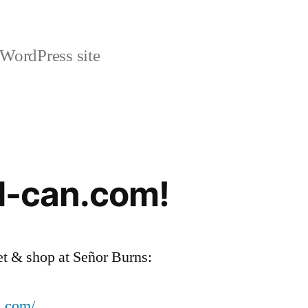
 WordPress site
ed-can.com!
eet & shop at Señor Burns:
s.com/