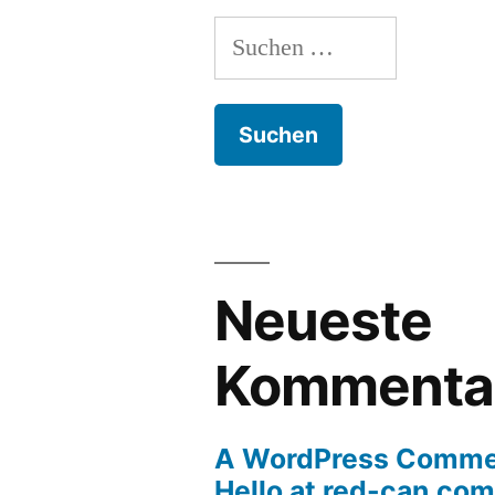
Suchen
nach:
Neueste
Kommenta
A WordPress Comme
Hello at red-can.com